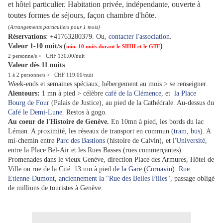
et hôtel particulier. Habitation privée, indépendante, ouverte à
toutes formes de séjours, façon chambre d'hôte.
(Arrangements particuliers pour 1 mois)
Réservations
: +41763280379. Ou,
contacter l'association
.
Valeur 1-10 nuit/s (
)
min. 10 nuits durant le SIHH et le GTE
2 personne/s >
CHF 130.00/nuit
Valeur dès 11 nuits
1 à 2 personne/s >
CHF 119.00/nuit
Week-ends et semaines spéciaux, hébergement au mois > se renseigner.
Alentours:
1 mn à pied > célèbre
café de la Clémence
, et
la Place
Bourg de Four
(Palais de Justice), au pied de la Cathédrale. Au-dessus du
Café le Demi-Lune
. Restos à gogo.
Au coeur de l'Histoire de Genève.
En 10mn à pied, les bords du lac
Léman. A proximité, les réseaux de transport en commun (
tram, bus
). A
mi-chemin entre
Parc des Bastions
(histoire de Calvin), et l'
Université
,
entre la Place Bel-Air et les Rues Basses (rues commerçantes).
Promenades dans le vieux Genève, direction Place des Armures, Hôtel de
Ville ou rue de la Cité. 13 mn à pied
de la Gare
(
Cornavin
).
Rue
Etienne-Dumont, anciennement la "Rue des Belles Filles"
, passage obligé
de millions de touristes à Genève.