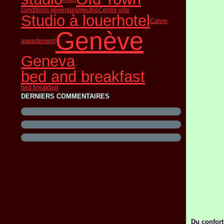
conditions générales
meublé
Centre ville
Studio à louer
hotel
Calvin
Genève
appartement
Geneva
bed and breakfast
bed breakfast
DERNIERS COMMENTAIRES
Du confort 