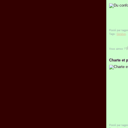
Posté par tagpr
Tags:
Genève
Vous aimez ?
Charte et 
Posté par tagpr