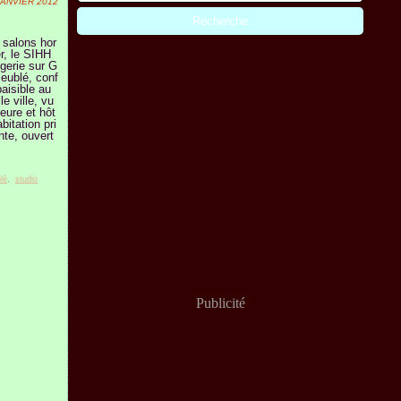
JANVIER 2012
s salons hor
er, le SIHH
gerie sur G
eublé, conf
paisible au
le ville, vu
ieure et hôt
abitation pri
te, ouvert
lé
,
studio
Publicité