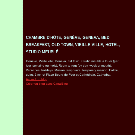
CHAMBRE D'HÔTE, GENÈVE, GENEVA, BED
BREAKFAST, OLD TOWN, VIEILLE VILLE, HOTEL,
STUDIO MEUBLÉ
Genève, Vieille ville, Geneva, old town. Studio meublé à louer (par
jour, semaine ou mois), Room to rent (by day, week or mouth).
Vacances, holidays. Mission temporaire, temporary mission. Calme,
quiet. 2 mn of Place Bourg de Four et Cathédrale, Cathedral.
Accueil du blog
Créer un blog avec CanalBlog