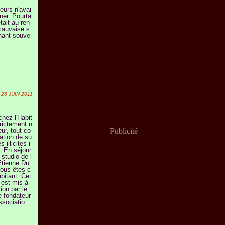
teurs n'avai
rner. Pourta
tait au ren
mauvaise s
nant souve
26 JUIN 2011
chez l'Habit
trictement n
ur, tout co
Publicité
tion de su
 illicites i
e. En séjour
 studio de l
Etienne Du
ous êtes c
abitant. Cet
est mis à
ion par le
 fondateur
ssociatio