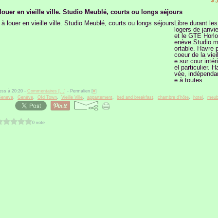
4 
louer en vieille ville. Studio Meublé, courts ou longs séjours
Libre durant le
logers de janvi
et le GTE Horlo
enève Studio m
ortable. Havre 
coeur de la vieil
e sur cour intér
el particulier. H
vée, indépendan
e à toutes...
ess à 20:20 -
Commentaires [
…
]
- Permalien [
#
]
Geneva
,
Genève
,
OId Town
,
Vieille Ville
,
appartement
,
bed and breakfast
,
chambre d'hôte
,
hotel
,
meub
0 vote