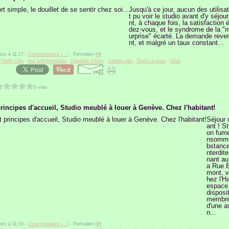
Jusqu'à ce jour, aucun des utilisa
t pu voir le studio avant d'y séjou
nt, à chaque fois, la satisfaction é
dez-vous, et le syndrome de la "
urprise" écarté. La demande reve
nt, et malgré un taux constant...
ess à 11:17 -
Commentaires [
…
]
- Permalien [
#
]
,
Vieille Ville
,
bed and breakfast
,
chambre d'hôte
,
Centre ville
,
Studio à louer
,
hôtel
0 vote
principes d'accueil, Studio meublé à louer à Genève. Chez l'habitant!
Séjour 
ant ! S
on fume
nsomma
bstances
nterdit
nant au
a Rue 
mont, v
hez l'H
espace 
disposit
membre
d'une a
n...
ess à 11:16 -
Commentaires [
…
]
- Permalien [
#
]