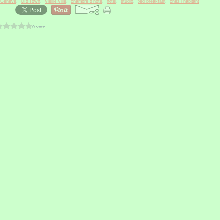
,
Genève
,
OId Town
,
Vieille Ville
,
chambre d'hôte
,
hotel
,
studio
,
bed breakfast
,
chez l'habitant
0 vote